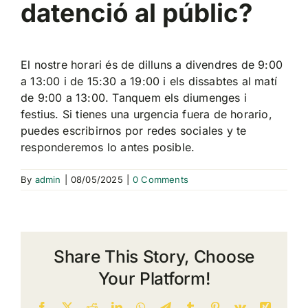
datenció al públic?
El nostre horari és de dilluns a divendres de 9:00
a 13:00 i de 15:30 a 19:00 i els dissabtes al matí
de 9:00 a 13:00. Tanquem els diumenges i
festius. Si tienes una urgencia fuera de horario,
puedes escribirnos por redes sociales y te
responderemos lo antes posible.
By
admin
|
08/05/2025
|
0 Comments
Share This Story, Choose
Your Platform!
Facebook
X
Reddit
LinkedIn
WhatsApp
Telegram
Tumblr
Pinterest
Vk
Xing