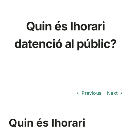
Skip
to
content
Quin és lhorari
datenció al públic?
Previous
Next
Quin és lhorari