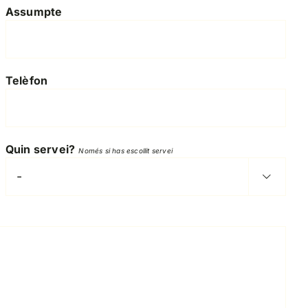
Assumpte
Telèfon
Quin servei?
Només si has escollit servei
