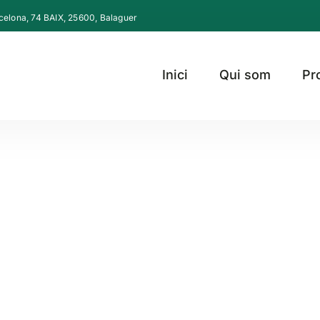
celona, ​​74 BAIX, 25600, Balaguer
Inici
Qui som
Pr