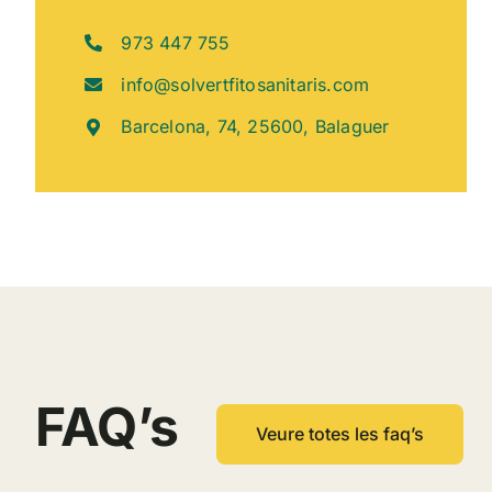
973 447 755
info@solvertfitosanitaris.com
Barcelona, 74, 25600, Balaguer
FAQ’s
Veure totes les faq’s