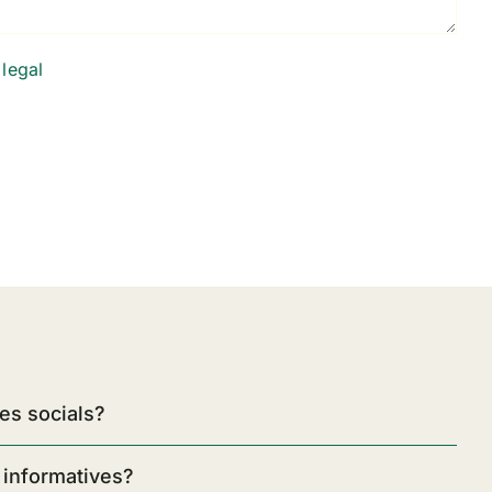
 legal
es socials?
 informatives?