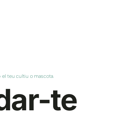
l teu cultiu o mascota.
dar-te